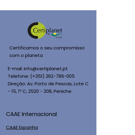
Certificamos o seu compromisso
com o planeta
E-mail:
info@certiplanet.pt
Telefone: (+351)
262-789-005
Direção: Av. Porto de Pescas, Lote C
- 15, 1º C,
2520 - 208
, Peniche
CAAE Internacional
CAAE Espanha