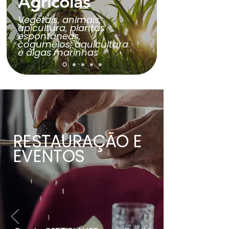
Agrícolas
Vegetais, animais,
apicultura, plantas
espontâneas,
cogumelos, aquicultura
e algas marinhas
RESTAURAÇÃO E
EVENTOS